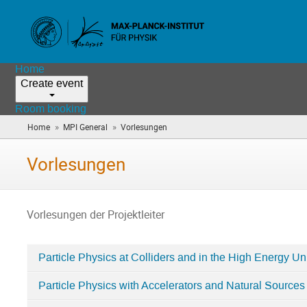
Home
Create event
Room booking
»
»
Home
MPI General
Vorlesungen
(you
are
here)
Vorlesungen
Vorlesungen der Projektleiter
Particle Physics at Colliders and in the High Energy U
Categories
Particle Physics with Accelerators and Natural Sourc
in
Vorlesungen